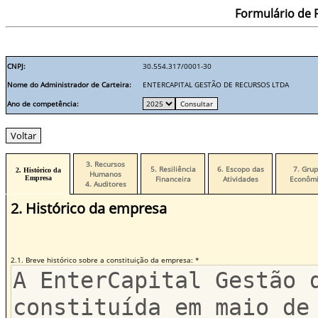
Formulário de R
CNPJ:
30.554.317/0001-30
Nome do Administrador de Carteira:
ENTERCAPITAL GESTÃO DE RECURSOS LTDA
Ano de competência:
3. Recursos
5. Resiliência
6. Escopo das
7. Gru
2. Histórico da
Humanos
Empresa
Financeira
Atividades
Econômi
4. Auditores
2. Histórico da empresa
2.1. Breve histórico sobre a constituição da empresa: *