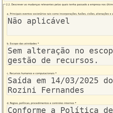
2.2. Descrever as mudanças relevantes pelas quais tenha passado a empresa nos últimos
a. Principais eventos societários tais como incorporações, fusões, cisões, alienações e 
b. Escopo das atividades *
c. Recursos humanos e computacionais *
d. Regras, políticas, procedimentos e controles internos *