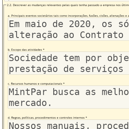
2.2. Descrever as mudanças relevantes pelas quais tenha passado a empresa nos últimos
a. Principais eventos societários tais como incorporações, fusões, cisões, alienações e 
b. Escopo das atividades *
c. Recursos humanos e computacionais *
d. Regras, políticas, procedimentos e controles internos *