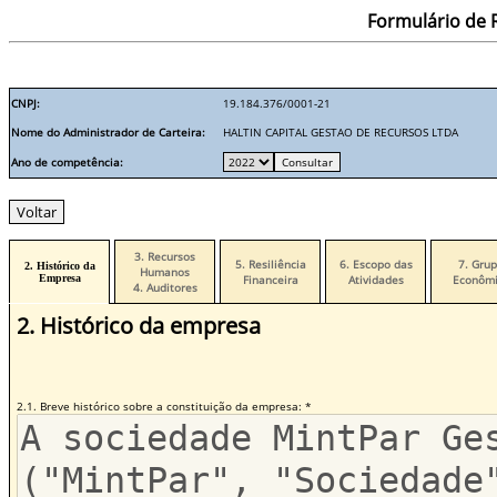
Formulário de R
CNPJ:
19.184.376/0001-21
Nome do Administrador de Carteira:
HALTIN CAPITAL GESTAO DE RECURSOS LTDA
Ano de competência:
3. Recursos
5. Resiliência
6. Escopo das
7. Gru
2. Histórico da
Humanos
Empresa
Financeira
Atividades
Econômi
4. Auditores
2. Histórico da empresa
2.1. Breve histórico sobre a constituição da empresa: *