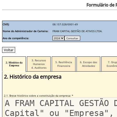
Formulário de R
CNPJ:
08.157.028/0001-49
Nome do Administrador de Carteira:
FRAM CAPITAL GESTÃO DE ATIVOS LTDA.
Ano de competência:
3. Recursos
5. Resiliência
6. Escopo das
7. Gru
2. Histórico da
Humanos
Empresa
Financeira
Atividades
Econômi
4. Auditores
2. Histórico da empresa
2.1. Breve histórico sobre a constituição da empresa: *