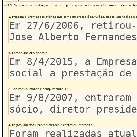
2.2. Descrever as mudanças relevantes pelas quais tenha passado a empresa nos últimos
a. Principais eventos societários tais como incorporações, fusões, cisões, alienações e 
b. Escopo das atividades *
c. Recursos humanos e computacionais *
d. Regras, políticas, procedimentos e controles internos *