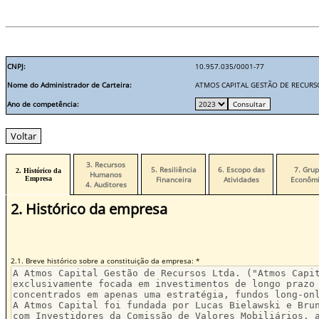
CNPJ:
10.957.035/0001-77
Nome do Administrador de Carteira:
ATMOS CAPITAL GESTÃO DE RECURS
Ano de competência:
3. Recursos
5. Resiliência
6. Escopo das
7. Gru
2. Histórico da
Humanos
Empresa
Financeira
Atividades
Econômi
4. Auditores
2. Histórico da empresa
2.1. Breve histórico sobre a constituição da empresa: *