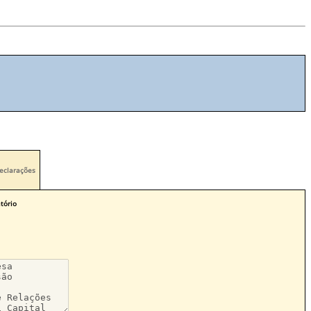
eclarações
tório