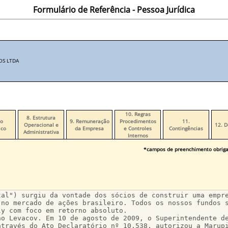
Formulário de Referência - Pessoa Jurídica
OS LTDA
10. Regras
8. Estrutura
po
9. Remuneração
Procedimentos
11.
Operacional e
12. D
co
da Empresa
e Controles
Contingências
Administrativa
Internos
*campos de preenchimento obriga