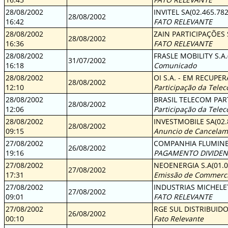
28/08/2002
INVITEL SA(02.465.78
28/08/2002
16:42
FATO RELEVANTE
28/08/2002
ZAIN PARTICIPAÇÕES S
28/08/2002
16:36
FATO RELEVANTE
28/08/2002
FRASLE MOBILITY S.A.
31/07/2002
16:18
Comunicado
28/08/2002
OI S.A. - EM RECUPER
28/08/2002
12:10
Participação da Teleco
28/08/2002
BRASIL TELECOM PART
28/08/2002
12:06
Participação da Teleco
28/08/2002
INVESTMOBILE SA(02.
28/08/2002
09:15
Anuncio de Cancelame
27/08/2002
COMPANHIA FLUMINEN
26/08/2002
19:16
PAGAMENTO DIVIDEN
27/08/2002
NEOENERGIA S.A(01.0
27/08/2002
17:31
Emissão de Commerci
27/08/2002
INDUSTRIAS MICHELET
27/08/2002
09:01
FATO RELEVANTE
27/08/2002
RGE SUL DISTRIBUIDO
26/08/2002
00:10
Fato Relevante