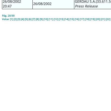
26/08/2002
GERDAU S.A.(33.611.5
26/08/2002
20:47
Press Release
Pág. 20/30
Voltar
[
1
] [
2
] [
3
] [
4
] [
5
] [
6
] [
7
] [
8
] [
9
] [
10
] [
11
] [
12
] [
13
] [
14
] [
15
] [
16
] [
17
] [
18
] [
19
] [20] [
21
] [
22
] 