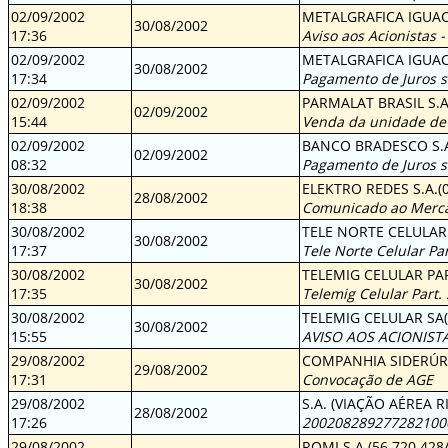
02/09/2002
METALGRAFICA IGUACU
30/08/2002
17:36
Aviso aos Acionistas 
02/09/2002
METALGRAFICA IGUACU
30/08/2002
17:34
Pagamento de Juros so
02/09/2002
PARMALAT BRASIL S.A
02/09/2002
15:44
Venda da unidade d
02/09/2002
BANCO BRADESCO S.A.
02/09/2002
08:32
Pagamento de Juros s
30/08/2002
ELEKTRO REDES S.A.(0
28/08/2002
18:38
Comunicado ao Merc
30/08/2002
TELE NORTE CELULAR 
30/08/2002
17:37
Tele Norte Celular Pa
30/08/2002
TELEMIG CELULAR PAR
30/08/2002
17:35
Telemig Celular Part.
30/08/2002
TELEMIG CELULAR SA(
30/08/2002
15:55
AVISO AOS ACIONISTA
29/08/2002
COMPANHIA SIDERÚRGI
29/08/2002
17:31
Convocação de AGE
29/08/2002
S.A. (VIAÇÃO AÉREA R
28/08/2002
17:26
200208289277282100
29/08/2002
ROMI S.A.(56.720.428