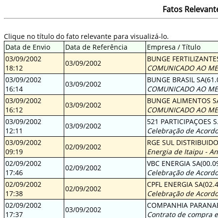
Fatos Relevan
Clique no título do fato relevante para visualizá-lo.
Data de Envio
Data de Referência
Empresa / Título
03/09/2002
BUNGE FERTILIZANTES
03/09/2002
18:12
COMUNICADO AO ME
03/09/2002
BUNGE BRASIL SA(61.
03/09/2002
16:14
COMUNICADO AO ME
03/09/2002
BUNGE ALIMENTOS SA(
03/09/2002
16:12
COMUNICADO AO ME
03/09/2002
521 PARTICIPAÇOES S.
03/09/2002
12:11
Celebração de Acordo
03/09/2002
RGE SUL DISTRIBUIDO
02/09/2002
09:19
Energia de Itaipu - A
02/09/2002
VBC ENERGIA SA(00.09
02/09/2002
17:46
Celebração de Acordo
02/09/2002
CPFL ENERGIA SA(02.4
02/09/2002
17:38
Celebração de Acordo
02/09/2002
COMPANHIA PARANAEN
03/09/2002
17:37
Contrato de compra e